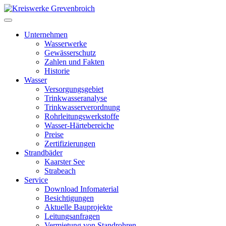
Unternehmen
Wasserwerke
Gewässerschutz
Zahlen und Fakten
Historie
Wasser
Versorgungsgebiet
Trinkwasseranalyse
Trinkwasserverordnung
Rohrleitungswerkstoffe
Wasser-Härtebereiche
Preise
Zertifizierungen
Strandbäder
Kaarster See
Strabeach
Service
Download Infomaterial
Besichtigungen
Aktuelle Bauprojekte
Leitungsanfragen
Vermietung von Standrohren